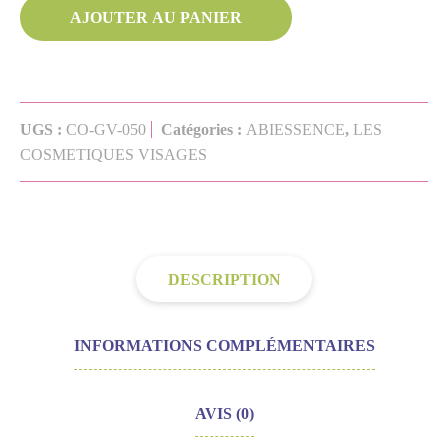
CRÈME
AJOUTER AU PANIER
EXFOLIANTE
VISAGE
–
50
UGS :
CO-GV-050
Catégories :
ABIESSENCE
,
LES
ml
COSMETIQUES VISAGES
DESCRIPTION
INFORMATIONS COMPLÉMENTAIRES
AVIS (0)